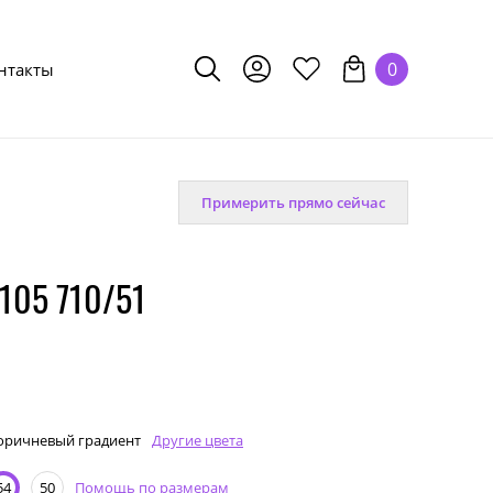
0
нтакты
Примерить прямо сейчас
105 710/51
оричневый градиент
Другие цвета
Помощь по размерам
54
50