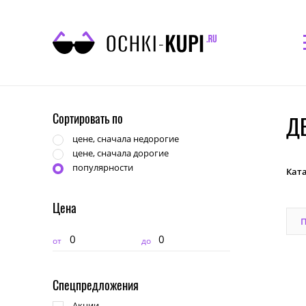
Сортировать по
Д
цене, сначала недорогие
цене, сначала дорогие
популярности
Кат
Цена
П
от
до
Спецпредложения
Акции