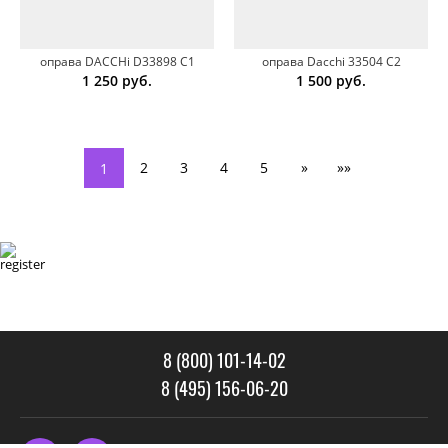
оправа DACCHi D33898 C1
оправа Dacchi 33504 C2
1 250
руб.
1 500
руб.
2
3
4
5
»
»»
1
8 (800) 101-14-02
8 (495) 156-06-20