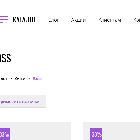
КАТАЛОГ
Блог
Акции
Клиентам
Ко
OSS
алог
Очки
Boss
римерить все очки
-33%
-33%