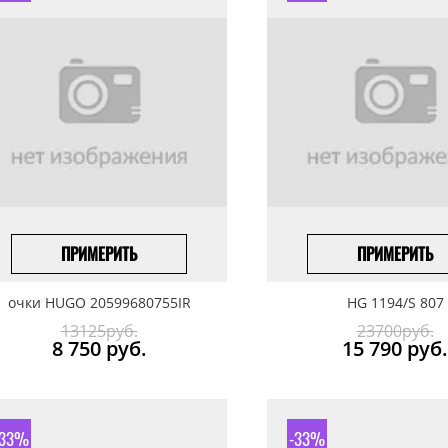
ПРИМЕРИТЬ
ПРИМЕРИТЬ
ПОД ЗАКАЗ
ПОД ЗАКАЗ
очки HUGO 20599680755IR
HG 1194/S 807
13125руб.
23700руб.
8 750
руб.
15 790
руб.
-33%
-33%