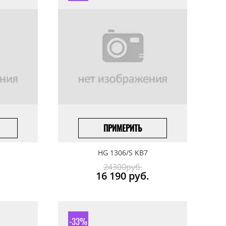
ПРИМЕРИТЬ
ПОД ЗАКАЗ
HG 1306/S KB7
24300руб.
16 190
руб.
-33%