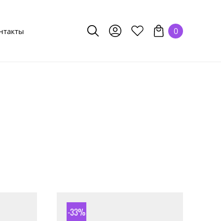
0
нтакты
-33%