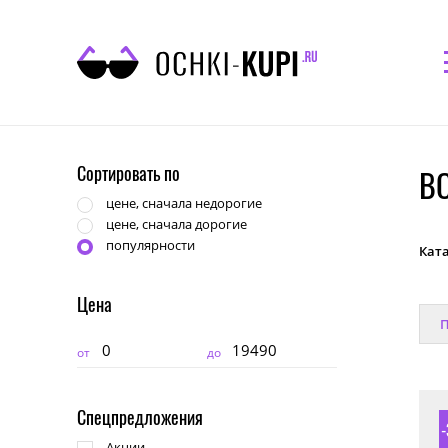
Сортировать по
B
цене, сначала недорогие
цене, сначала дорогие
популярности
Кат
Цена
П
от
до
Спецпредложения
Акции