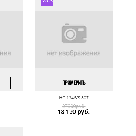
-33%
ПРИМЕРИТЬ
ПОД ЗАКАЗ
HG 1346/S 807
27300руб.
18 190
руб.