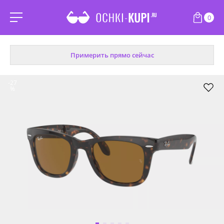
0
Примерить прямо сейчас
-27
%