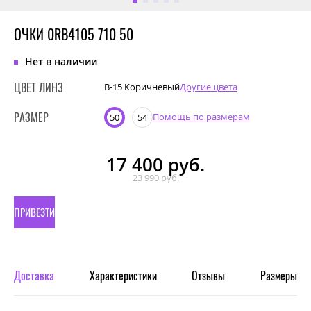
ОЧКИ 0RB4105 710 50
Нет в наличии
ЦВЕТ ЛИНЗ
B-15 Коричневый
Другие цвета
РАЗМЕР
Помощь по размерам
50
54
17 400
руб.
23 990 руб.
ПРИВЕЗТИ
ПОД
ЗАКАЗ
Доставка
Характеристики
Отзывы
Размеры