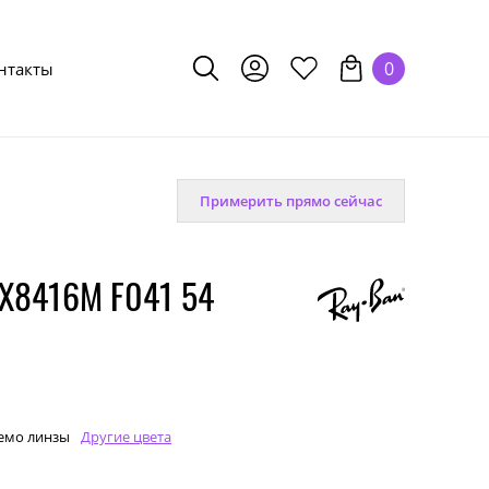
0
нтакты
Примерить прямо сейчас
X8416M F041 54
емо линзы
Другие цвета