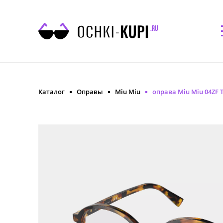
Каталог
Оправы
Miu Miu
оправа Miu Miu 04ZF T