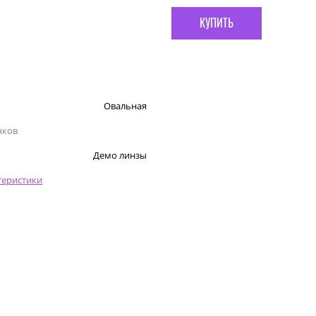
КУПИТЬ
Овальная
чков
Демо линзы
теристики