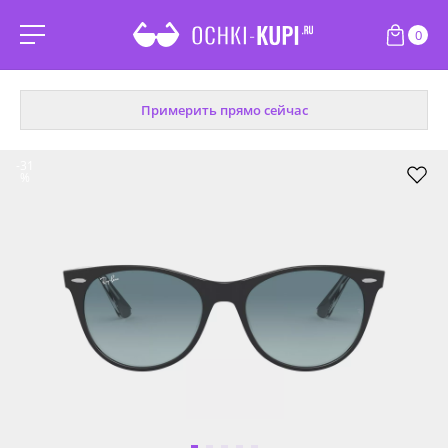
0
Примерить прямо сейчас
-31
%