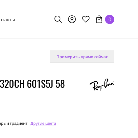
0
нтакты
Примерить прямо сейчас
320CH 601S5J 58
ерый градиент
Другие цвета