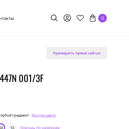
0
нтакты
Примерить прямо сейчас
447N 001/3F
олубой градиент
Другие цвета
Помощь по размерам
50
53