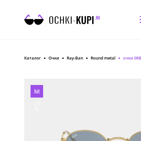
Каталог
Очки
Ray-Ban
Round metal
очки 0RB
hit
-21
%