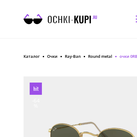
Каталог
Очки
Ray-Ban
Round metal
очки 0RB
hit
-64
%