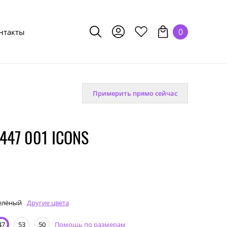
0
нтакты
Примерить прямо сейчас
447 001 ICONS
елёный
Другие цвета
Помощь по размерам
47
53
50