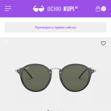
0
Примерить прямо сейчас
-31
%