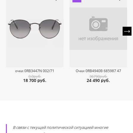
очки 0RB3447N 002/71
Очки 0RB4940B 685987 47
0.0руб.
36790руб.
18 700
руб.
24 490
руб.
В связи с текущей политической ситуацией многие