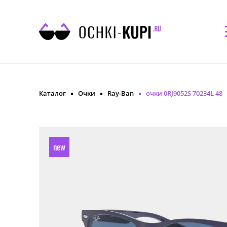
Каталог
Очки
Ray-Ban
очки 0RJ9052S 70234L 48
new