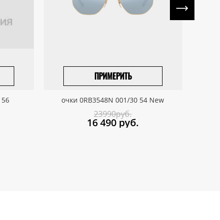
ПРИМЕРИТЬ
ПРИВЕЗТИ ПОД ЗАКАЗ
 56
очки 0RB3548N 001/30 54 New
о
23990руб.
16 490
руб.