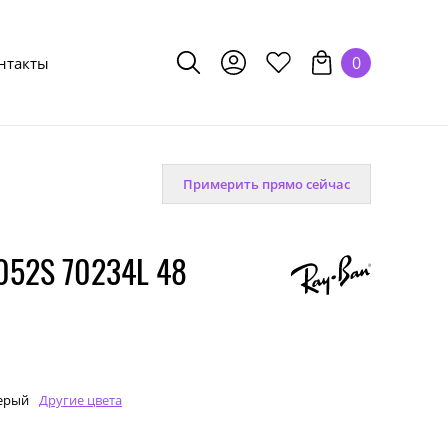
0
нтакты
Примерить прямо сейчас
052S 70234L 48
ерый
Другие цвета