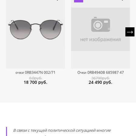
очки 0RB3447N 002/71
Очки 0RB4940B 685987 47
0.0руб.
36790руб.
18 700
руб.
24 490
руб.
В связи с текущей политической ситуацией многие