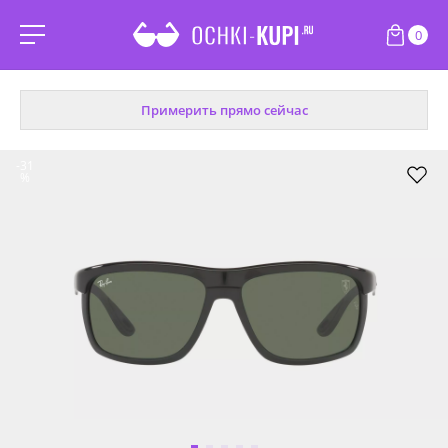
0
Примерить прямо сейчас
-31
%