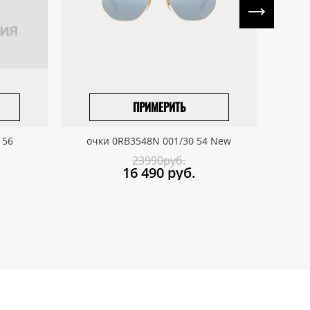
ПРИМЕРИТЬ
ПРИВЕЗТИ ПОД ЗАКАЗ
 56
очки 0RB3548N 001/30 54 New
о
23990руб.
16 490
руб.