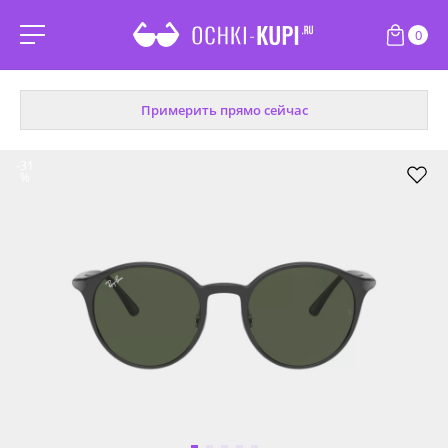
0
Примерить прямо сейчас
-31
%