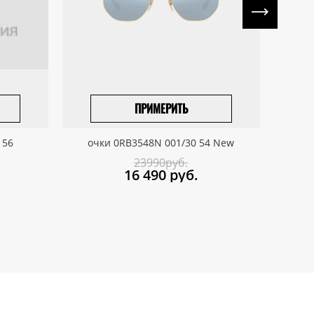
ПРИМЕРИТЬ
ПРИВЕЗТИ ПОД ЗАКАЗ
 56
очки 0RB3548N 001/30 54 New
о
23990руб.
16 490
руб.