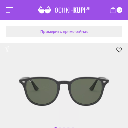
0
Примерить прямо сейчас
-31
%