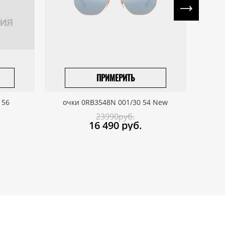
ПРИМЕРИТЬ
ПРИВЕЗТИ ПОД ЗАКАЗ
 56
очки 0RB3548N 001/30 54 New
о
23990руб.
16 490
руб.