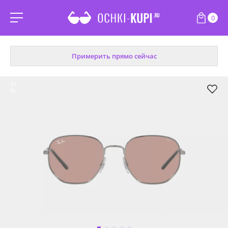
0
Примерить прямо сейчас
-31
%