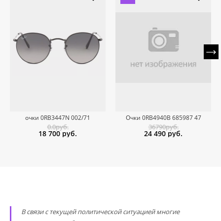
очки 0RB3447N 002/71
Очки 0RB4940B 685987 47
0.0руб.
36790руб.
18 700
руб.
24 490
руб.
В связи с текущей политической ситуацией многие