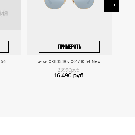
ПРИМЕРИТЬ
ПРИВЕЗТИ ПОД ЗАКАЗ
 56
очки 0RB3548N 001/30 54 New
о
23990руб.
16 490
руб.