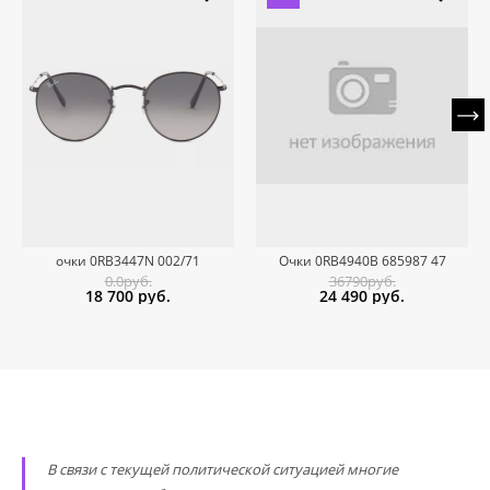
очки 0RB3447N 002/71
Очки 0RB4940B 685987 47
0.0руб.
36790руб.
18 700
руб.
24 490
руб.
В связи с текущей политической ситуацией многие