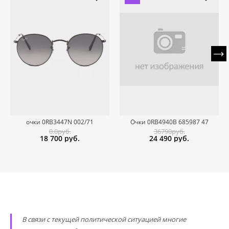
очки 0RB3447N 002/71
Очки 0RB4940B 685987 47
0.0руб.
36790руб.
18 700
руб.
24 490
руб.
В связи с текущей политической ситуацией многие