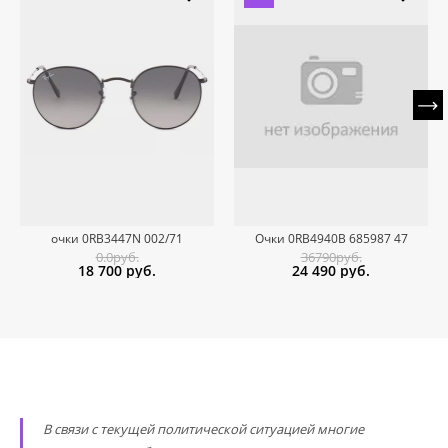
очки 0RB3447N 002/71
Очки 0RB4940B 685987 47
0.0руб.
36790руб.
18 700
руб.
24 490
руб.
В связи с текущей политической ситуацией многие