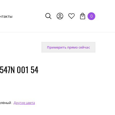
0
нтакты
Примерить прямо сейчас
547N 001 54
елёный
Другие цвета