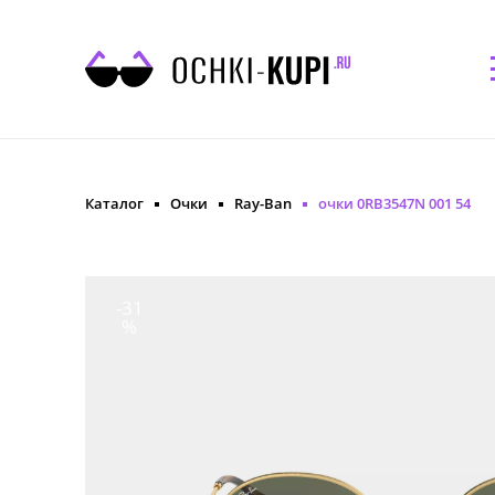
Каталог
Очки
Ray-Ban
очки 0RB3547N 001 54
-31
%