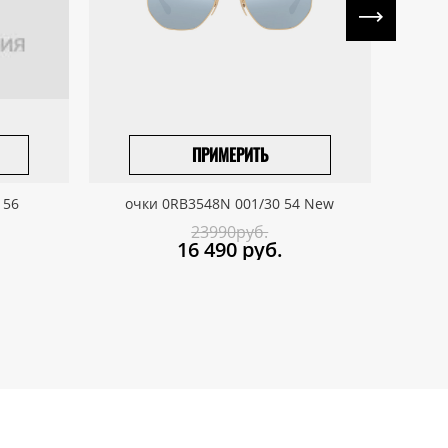
ПРИМЕРИТЬ
ПРИВЕЗТИ ПОД ЗАКАЗ
 56
очки 0RB3548N 001/30 54 New
о
23990руб.
16 490
руб.