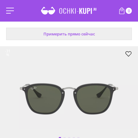
0
Примерить прямо сейчас
-31
%