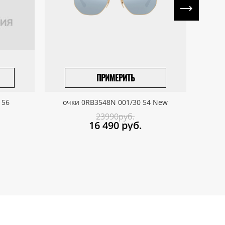
ПРИМЕРИТЬ
ПРИВЕЗТИ ПОД ЗАКАЗ
 56
очки 0RB3548N 001/30 54 New
о
23990руб.
16 490
руб.