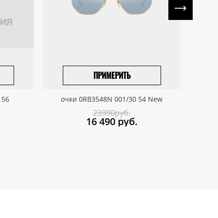
ПРИМЕРИТЬ
ПРИВЕЗТИ ПОД ЗАКАЗ
 56
очки 0RB3548N 001/30 54 New
о
23990руб.
16 490
руб.