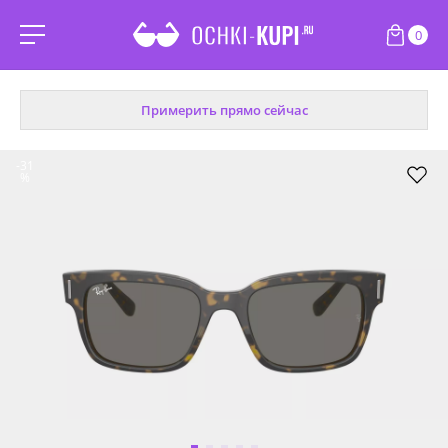
0
Примерить прямо сейчас
-31
%