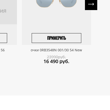
ПРИМЕРИТЬ
ПРИВЕЗТИ ПОД ЗАКАЗ
 56
очки 0RB3548N 001/30 54 New
о
23990руб.
16 490
руб.