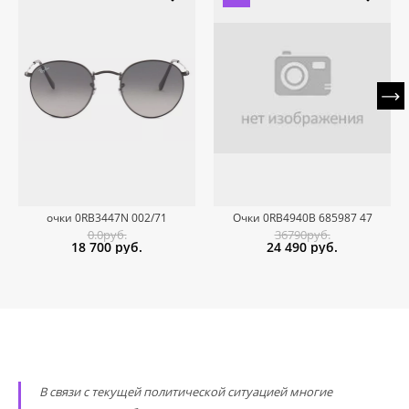
очки 0RB3447N 002/71
Очки 0RB4940B 685987 47
0.0руб.
36790руб.
18 700
руб.
24 490
руб.
В связи с текущей политической ситуацией многие