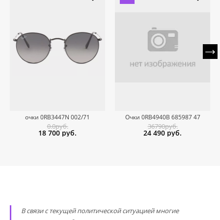
очки 0RB3447N 002/71
Очки 0RB4940B 685987 47
0.0руб.
36790руб.
18 700
руб.
24 490
руб.
В связи с текущей политической ситуацией многие