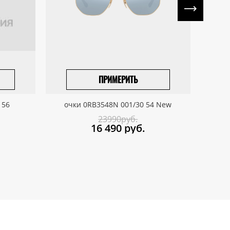
ПРИМЕРИТЬ
ПРИВЕЗТИ ПОД ЗАКАЗ
 56
очки 0RB3548N 001/30 54 New
о
23990руб.
16 490
руб.