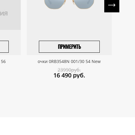
ПРИМЕРИТЬ
ПРИВЕЗТИ ПОД ЗАКАЗ
 56
очки 0RB3548N 001/30 54 New
о
23990руб.
16 490
руб.