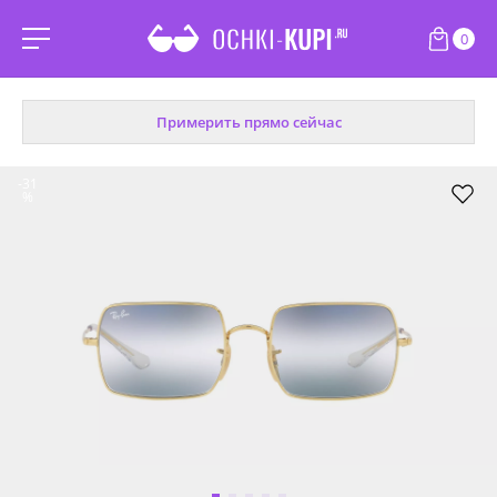
0
Примерить прямо сейчас
-31
%