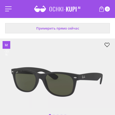
0
Примерить прямо сейчас
hit
-33
%