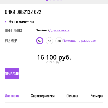
ОЧКИ 0RB2132 622
Нет в наличии
ЦВЕТ ЛИНЗ
Зелёный
Другие цвета
РАЗМЕР
Помощь по размерам
52
55
58
16 100
руб.
23 990 руб.
ПРИВЕЗТИ
ПОД
ЗАКАЗ
Доставка
Характеристики
Отзывы
Размеры