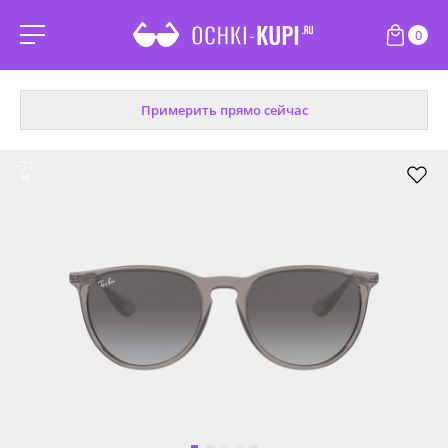
0
Примерить прямо сейчас
-31
%