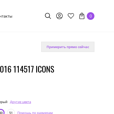
0
нтакты
Примерить прямо сейчас
16 114517 ICONS
ерый
Другие цвета
Помощь по размерам
49
51