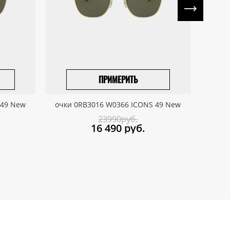
ПРИМЕРИТЬ
ПРИВЕЗТИ ПОД ЗАКАЗ
 49 New
очки 0RB3016 W0366 ICONS 49 New
очк
23990руб.
16 490
руб.