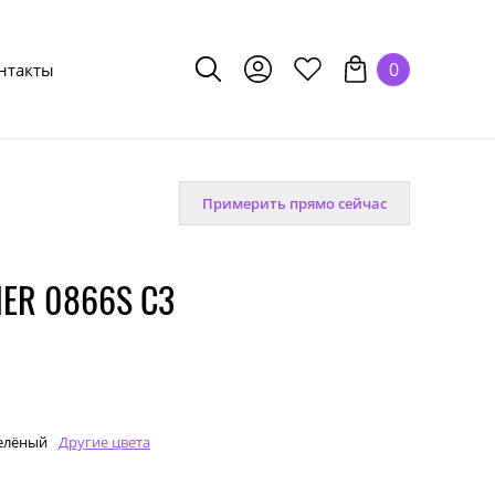
0
нтакты
Примерить прямо сейчас
IER 0866S C3
елёный
Другие цвета